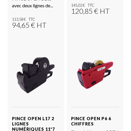
avec deux lignes de...
145,02
€
120,85
€
HT
113,58
€
94,65
€
HT
Voir le produit
Voir le produit
PINCE OPEN L17 2
PINCE OPEN P6 6
LIGNES
CHIFFRES
NUMÉRIQUES 11*7