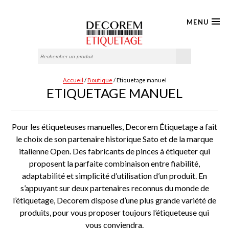
Panneau de gestion des cookies
MENU
Se connecter / S'inscrire
ACCUEIL
IMPRIMANTES
Accueil
/
Boutique
/ Etiquetage manuel
CONSOMMABLES
ETIQUETAGE MANUEL
IMPRIMANTE
ETIQUETAGE
Pour les étiqueteuses manuelles, Decorem Étiquetage a fait
MANUEL
le choix de son partenaire historique Sato et de la marque
italienne Open. Des fabricants de pinces à étiqueter qui
CONSOMMABLES
proposent la parfaite combinaison entre fiabilité,
PINCE
adaptabilité et simplicité d’utilisation d’un produit. En
s’appuyant sur deux partenaires reconnus du monde de
BOUTIQUE
l’étiquetage, Decorem dispose d’une plus grande variété de
CONTACT
produits, pour vous proposer toujours l’étiqueteuse qui
vous conviendra.