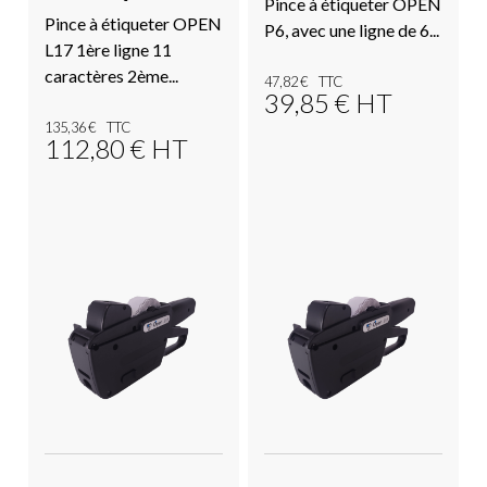
Pince à étiqueter OPEN
Pince à étiqueter OPEN
P6, avec une ligne de 6...
L17 1ère ligne 11
caractères 2ème...
47,82
€
39,85
€
HT
135,36
€
112,80
€
HT
Voir le produit
Voir le produit