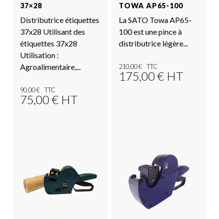
37×28
TOWA AP65-100
Distributrice étiquettes
La SATO Towa AP65-
37x28 Utilisant des
100 est une pince à
étiquettes 37x28
distributrice légère...
Utilisation :
Agroalimentaire,...
210,00
€
175,00
€
HT
90,00
€
75,00
€
HT
Voir le produit
Voir le produit