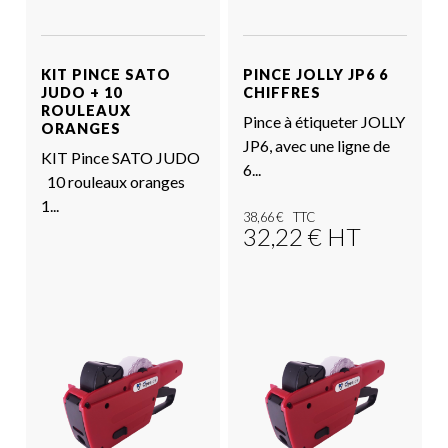
KIT PINCE SATO
PINCE JOLLY JP6 6
JUDO + 10
CHIFFRES
ROULEAUX
Pince à étiqueter JOLLY
ORANGES
JP6, avec une ligne de
KIT Pince SATO JUDO
6...
10 rouleaux oranges
1...
38,66
€
32,22
€
HT
Voir le produit
Voir le produit