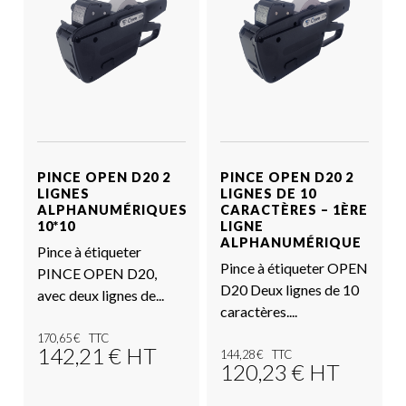
PINCE OPEN D20 2
PINCE OPEN D20 2
LIGNES
LIGNES DE 10
ALPHANUMÉRIQUES
CARACTÈRES – 1ÈRE
10*10
LIGNE
ALPHANUMÉRIQUE
Pince à étiqueter
Pince à étiqueter OPEN
PINCE OPEN D20,
D20 Deux lignes de 10
avec deux lignes de...
caractères....
170,65
€
142,21
€
HT
144,28
€
120,23
€
HT