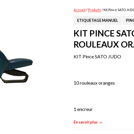
Accueil
/
Produits
/ Kit Pince SATO JUD
ETIQUETAGE MANUEL
PIN
KIT PINCE SAT
ROULEAUX OR
KIT Pince SATO JUDO
10 rouleaux oranges
1 encreur
En savoir plus