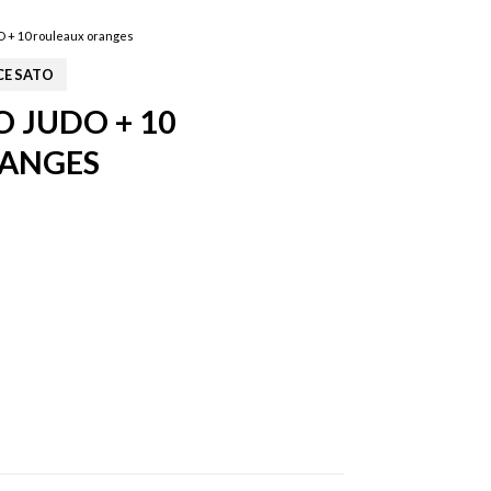
O + 10 rouleaux oranges
CE SATO
O JUDO + 10
ANGES